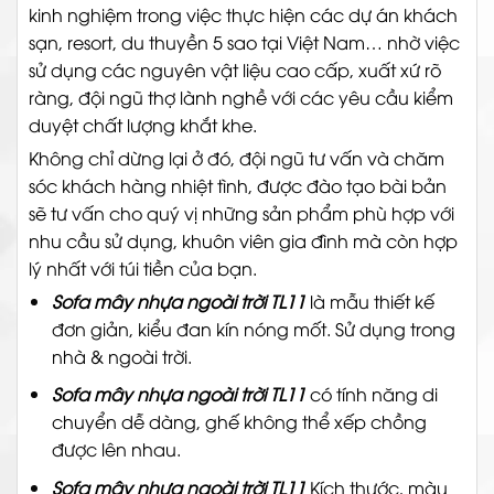
kinh nghiệm trong việc thực hiện các dự án khách
sạn, resort, du thuyền 5 sao tại Việt Nam… nhờ việc
sử dụng các nguyên vật liệu cao cấp, xuất xứ rõ
ràng, đội ngũ thợ lành nghề với các yêu cầu kiểm
duyệt chất lượng khắt khe.
Không chỉ dừng lại ở đó, đội ngũ tư vấn và chăm
sóc khách hàng nhiệt tình, được đào tạo bài bản
sẽ tư vấn cho quý vị những sản phẩm phù hợp với
nhu cầu sử dụng, khuôn viên gia đình mà còn hợp
lý nhất với túi tiền của bạn.
Sofa mây nhựa ngoài trời TL11
là mẫu thiết kế
đơn giản, kiểu đan kín nóng mốt.
Sử dụng trong
nhà & ngoài trời.
Sofa mây nhựa ngoài trời TL11
có tính năng di
chuyển dễ dàng, ghế không thể xếp chồng
được lên nhau.
Sofa mây nhựa ngoài trời TL11
Kích thước, màu