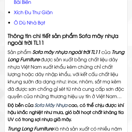
Bãi Biển
Xích Đu Thư Giãn
Ô Dù Nhà Bạt
Thông tin chi tiết sản phẩm Sofa mây nhựa
ngoài trời TL11
Sản phẩm
Sofa mây nhựa ngoài trời TL11
của
Trung
Long Furniture
được sản xuất bằng chất liệu dây
nhựa Việt Nam xuất khẩu kèm chứng chỉ chất
lượng hoặc dây nhập khẩu, với kết cấu chất liệu
khung sườn đa dạng như: inox, nhôm, sắt mạ kẽm
đã được sơn chống gỉ sét từ nhà cung cấp sơn độc
quyền của những thương hiệu uy tín ở Việt Nam…
Độ bền của
Sofa Mây Nhựa
cao, có thể chịu được khí
hậu khắc nghiệt như mưa, gió bởi hoạt chất kháng tia
UV có trong sợi nhựa giả mây.
Trung Long Furniture
là nhà sản xuất có nhiều năm