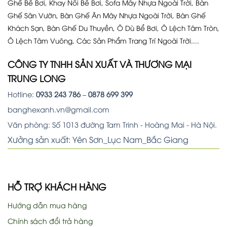
Ghế Bể Bơi, Khay Nổi Bể Bơi, Sofa Mây Nhựa Ngoài Trời, Bàn
Ghế Sân Vườn, Bàn Ghế Ăn Mây Nhựa Ngoài Trời, Bàn Ghế
Khách Sạn, Bàn Ghế Du Thuyền, Ô Dù Bể Bơi, Ô Lệch Tâm Tròn,
Ô Lệch Tâm Vuông, Các Sản Phẩm Trang Trí Ngoài Trời....
CÔNG TY TNHH SẢN XUẤT VÀ THƯƠNG MẠI
TRUNG LONG
Hotline:
0933 243 786
–
0878 699 399
banghexanh.vn@gmail.com
Văn phòng: Số 1013 đường Tam Trinh - Hoàng Mai - Hà Nội.
Xưởng sản xuất: Yên Sơn_Lục Nam_Bắc Giang
HỖ TRỢ KHÁCH HÀNG
Hướng dẫn mua hàng
Chính sách đổi trả hàng