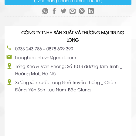
( Mua hàng nhanh chỉ với 1 bước )
CÔNG TY TNHH SẢN XUẤT VÀ THƯƠNG MẠI TRUNG
LONG
0933 243 786
–
0878 699 399
banghexanh.vn@gmail.com
Tổng Kho & Văn Phòng: Số 1013 đường Tam Trinh _
Hoàng Mai_ Hà Nội.
Xưởng sản xuất: Làng Ghề Truyền Thống _ Chản
Đồng_Yên Sơn_Lục Nam_Bắc Giang