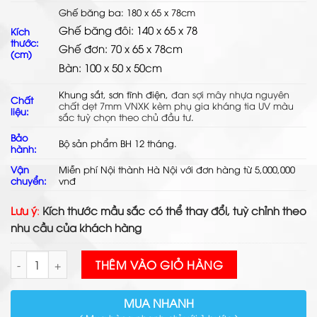
Ghế băng ba: 180 x 65 x 78cm
Ghế băng đôi: 140 x 65 x 78
Kích
thước:
Ghế đơn: 70 x 65 x 78cm
(cm)
Bàn: 100 x 50 x 50cm
Khung sắt, sơn tĩnh điện,
đan
sợi mây nhựa
nguyên
Chất
chất dẹt 7mm VNXK kèm phụ gia kháng tia UV màu
liệu:
sắc tuỳ chọn theo chủ đầu tư
.
Bảo
Bộ sản phẩm BH 12 tháng.
hành:
Vận
Miễn phí Nội thành Hà Nội với đơn hàng từ 5,000,000
chuyển:
vnđ
Lưu ý
:
Kích thước mầu sắc có thể thay đổi, tuỳ chỉnh theo
nhu cầu của khách hàng
Sofa Mây Nhựa Ngoài Trời TL11 số lượng
THÊM VÀO GIỎ HÀNG
MUA NHANH