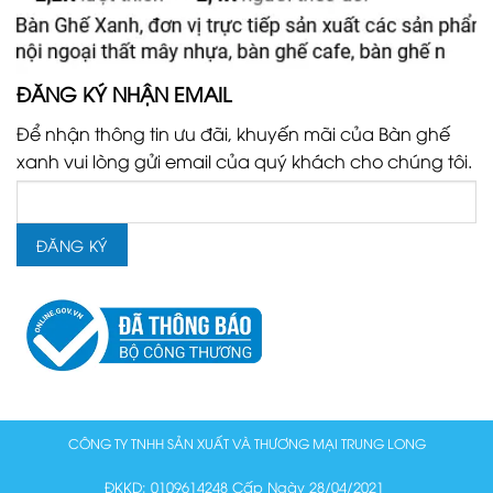
ĐĂNG KÝ NHẬN EMAIL
Để nhận thông tin ưu đãi, khuyến mãi của Bàn ghế
xanh vui lòng gửi email của quý khách cho chúng tôi.
CÔNG TY TNHH SẢN XUẤT VÀ THƯƠNG MẠI TRUNG LONG
ĐKKD: 0109614248 Cấp Ngày 28/04/2021