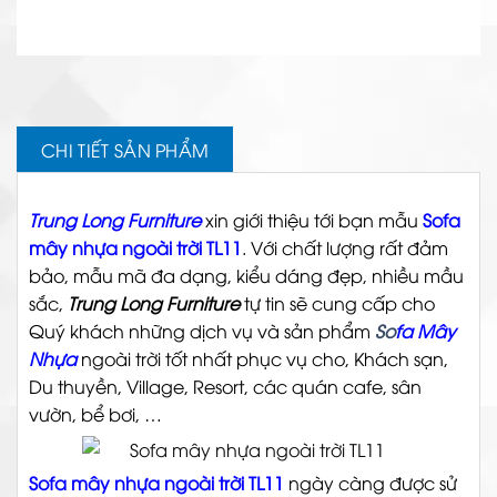
CHI TIẾT SẢN PHẨM
Trung Long Furniture
xin giới thiệu tới bạn mẫu
Sofa
mây nhựa ngoài trời TL11
. Với chất lượng rất đảm
bảo, mẫu mã đa dạng, kiểu dáng đẹp, nhiều mầu
sắc,
Trung Long Furniture
tự tin sẽ cung cấp cho
Quý khách những dịch vụ và sản phẩm
So
fa Mây
Nhựa
ngoài trời tốt nhất phục vụ cho, Khách sạn,
Du thuyền, Village, Resort, các quán cafe, sân
vườn, bể bơi, …
Sofa mây nhựa ngoài trời TL11
ngày càng được sử