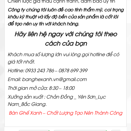
Chiến lược giá thầu cạnh tranh, đảm bảo uy tín
Công ty chúng tôi luôn đề cao tính thẩm mỹ, coi trọng
khâu kỹ thuật và lấy độ bền của sản phẩm là cốt lõi
để tạo nên uy tín với khách hàng.
Hãy liên hệ ngay với chúng tôi theo
cách của bạn
Khách mua số lượng lớn vui lòng gọi hotline để có
giá tốt nhất.
Hotline: 0933 243 786 – 0878 699 399
Email: banghexanh.vn@gmail.com
Thời gian mở cửa: 8:30 – 18:00
Xưởng sản xuất : Chản Đồng _ Yên Sơn_Lục
Nam_Bắc Giang.
Bàn Ghế Xanh – Chất
Lượng Tạo Nên Thành Công