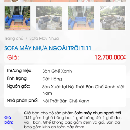
Trang chủ
/
Sofa Mây Nhựa
SOFA MÂY NHỰA NGOÀI TRỜI TL11
Giá:
12.700.000
₫
Thương hiệu:
Bàn Ghế Xanh
Tình trạng:
Đặt Hàng
Nguồn gốc:
Sản Xuất tại Nội Thất Bàn Ghế Xanh Việt
Nam
Nhà phân phối:
Nội Thất Bàn Ghế Xanh
Giá
bán cho bộ sản phẩm
Sofa mây nhựa ngoài trời
Giá
TL11
gồm 1 ghế băng ba, 1 ghế băng đôi 1 ghế đơn
bán:
và 1 bàn. Ghế không bao gồm đệm và gối. Bàn đã
bao gồm kính an toàn dày 8mm.