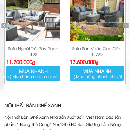
Sofa Ngoài Trời Rây Rope
Sofa Sân Vườn Cao Cấp
TL23
TL1A93
11.700.000
₫
13.600.000
₫
MUA NHANH
MUA NHANH
bước )
( Mua hàng nhanh chỉ với 1 bước )
( Mua hàng nhanh chỉ với 1 b
NỘI THẤT BÀN GHẾ XANH
Nội Thất Bàn Ghế Xanh Nhà Sản Xuất Số 1 Việt Nam các sản
phẩm ” Hàng Thủ Công” Như Ghế Hồ Bơi, Giường Tắm Nắng,