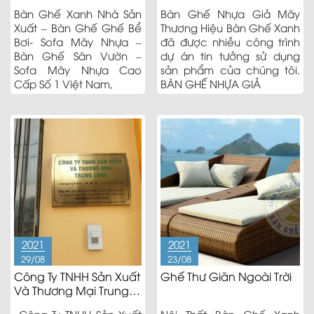
Xanh
Bàn Ghế Xanh Nhà Sản
Bàn Ghế Nhựa Giả Mây
Xuất – Bàn Ghế Ghế Bể
Thương Hiệu Bàn Ghế Xanh
Bơi- Sofa Mây Nhựa –
đã được nhiều công trình
Bàn Ghế Sân Vườn –
dự án tin tưởng sử dụng
Sofa Mây Nhựa Cao
sản phẩm của chúng tôi.
Cấp Số 1 Việt Nam,
BÀN GHẾ NHỰA GIẢ
2021
2021
29/08
23/08
Công Ty TNHH Sản Xuất
Ghế Thư Giãn Ngoài Trời
Và Thương Mại Trung
Long