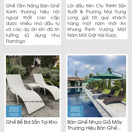
Ghế Tắm Nắng Bàn Ghế
Lời đầu tiên Cty TNHH Sản
Xanh thương hiệu nội
Xuất & Thương Mại Trung
ngoại thất cao cấp
Long gửi tới quý khách
được nhiều nhà đầu tư
hàng một năm mới An
và các dự án lớn đã tin
Khang Thịnh Vượng, Một
tưởng sử dụng như
Năm Mới Gặt Hái Được
Flamingo
2022
2021
19/01
05/09
Ghế Bể Bơi Sẵn Tại Kho
Bàn Ghế Nhựa Giả Mây
Thương Hiệu Bàn Ghế