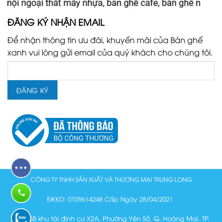
ĐĂNG KÝ NHẬN EMAIL
Để nhận thông tin ưu đãi, khuyến mãi của Bàn ghế
xanh vui lòng gửi email của quý khách cho chúng tôi.
CÔNG TY TNHH SẢN XUẤT VÀ THƯƠNG MẠI TRUNG LONG
ĐKKD: 0109614248 Cấp Ngày 28/04/2021
Lô N15B khu tái định cư X2A, Phường Yên Sở, Q. Hoàng Mai, TP.