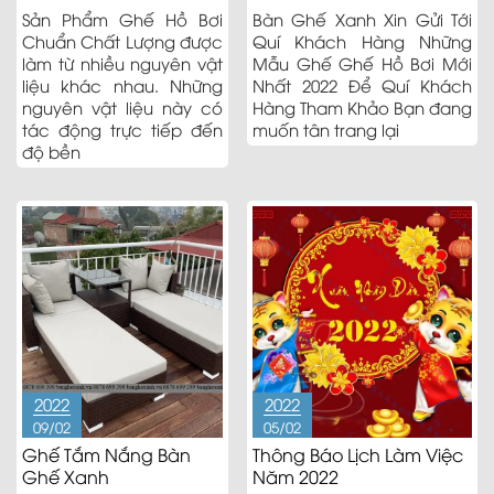
Sản Phẩm Ghế Hồ Bơi
Bàn Ghế Xanh Xin Gửi Tới
Chuẩn Chất Lượng được
Quí Khách Hàng Những
làm từ nhiều nguyên vật
Mẫu Ghế Ghế Hồ Bơi Mới
liệu khác nhau. Những
Nhất 2022 Để Quí Khách
nguyên vật liệu này có
Hàng Tham Khảo Bạn đang
tác động trực tiếp đến
muốn tân trang lại
độ bền
2022
2022
09/02
05/02
Ghế Tắm Nắng Bàn
Thông Báo Lịch Làm Việc
Ghế Xanh
Năm 2022