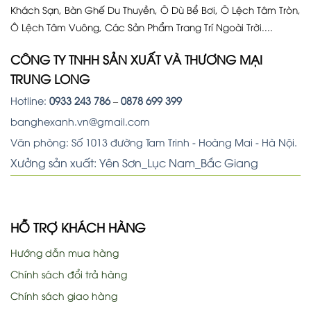
Khách Sạn, Bàn Ghế Du Thuyền, Ô Dù Bể Bơi, Ô Lệch Tâm Tròn,
Ô Lệch Tâm Vuông, Các Sản Phẩm Trang Trí Ngoài Trời....
CÔNG TY TNHH SẢN XUẤT VÀ THƯƠNG MẠI
TRUNG LONG
Hotline:
0933 243 786
–
0878 699 399
banghexanh.vn@gmail.com
Văn phòng: Số 1013 đường Tam Trinh - Hoàng Mai - Hà Nội.
Xưởng sản xuất: Yên Sơn_Lục Nam_Bắc Giang
HỖ TRỢ KHÁCH HÀNG
Hướng dẫn mua hàng
Chính sách đổi trả hàng
Chính sách giao hàng