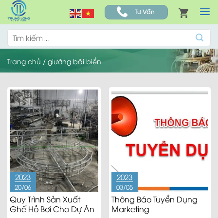
Skip
Tư Vấn
to
content
Tìm
kiếm:
Trang chủ
/
giường bãi biển
2023
2023
20/06
03/05
Quy Trình Sản Xuất
Thông Báo Tuyển Dụng
Ghế Hồ Bơi Cho Dự Án
Marketing