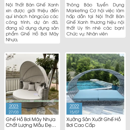
Nội Thất Bàn Ghế Xanh
Thông Báo Tuyển Dụng
xin được giới thiệu đến
Marketing Cơ hội việc làm
quí khách hàngcủa các
hấp dẫn tại Nội Thất Bàn
công trình, dự án đã,
Ghế Xanh thương hiệu nội
đang sử dụng dụng sản
thất Uy tín nhé các bạn!
phẩm Ghế Hồ Bơi Mây
Chức vụ: Nhân viên
Nhựa,
2023
2022
27/03
15/07
Ghế Hồ Bơi Mây Nhựa
Xưởng Sản Xuất Ghế Hồ
Chất Lượng Mẫu Đẹp
Bơi Cao Cấp