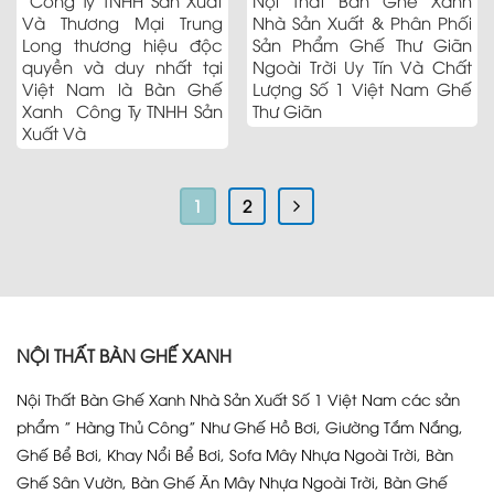
Công Ty TNHH Sản Xuất
Nội Thất Bàn Ghế Xanh
Và Thương Mại Trung
Nhà Sản Xuất & Phân Phối
Long thương hiệu độc
Sản Phẩm Ghế Thư Giãn
quyền và duy nhất tại
Ngoài Trời Uy Tín Và Chất
Việt Nam là Bàn Ghế
Lượng Số 1 Việt Nam Ghế
Xanh Công Ty TNHH Sản
Thư Giãn
Xuất Và
1
2
NỘI THẤT BÀN GHẾ XANH
Nội Thất Bàn Ghế Xanh Nhà Sản Xuất Số 1 Việt Nam các sản
phẩm ” Hàng Thủ Công” Như Ghế Hồ Bơi, Giường Tắm Nắng,
Ghế Bể Bơi, Khay Nổi Bể Bơi, Sofa Mây Nhựa Ngoài Trời, Bàn
Ghế Sân Vườn, Bàn Ghế Ăn Mây Nhựa Ngoài Trời, Bàn Ghế