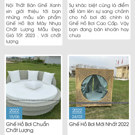
Giá Tốt 2023
Nội Thất Bàn Ghế Xanh
Sự khác biệt cũng là điểm
xin giới thiệu tới bạn
để làm lên sự sang chảnh
những mẫu sản phẩm
cho hồ bơi đó chính là
Ghế Hồ Bơi Mây Nhựa
Ghế Hồ Bơi Cao Cấp. Vậy
Chất Lượng Mẫu Đẹp
bạn đang băn khoăn hay
Giá Tốt 2023 . Với chất
chưa
lượng
2022
2022
15/06
24/03
Ghế Hồ Bơi Chuẩn
Ghế Hồ Bơi Mới Nhất 2022
Chất Lượng