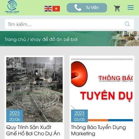
Skip
Tư Vấn
to
content
Tìm
kiếm:
Trang chủ
/
khay để đồ ăn bể bơi
2023
2023
20/06
03/05
Quy Trình Sản Xuất
Thông Báo Tuyển Dụng
Ghế Hồ Bơi Cho Dự Án
Marketing