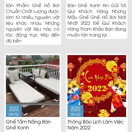
Sản Phẩm Ghế Hồ Bơi
Bàn Ghế Xanh Xin Gửi Tới
Chuẩn Chất Lượng được
Quí Khách Hàng Những
làm từ nhiều nguyên vật
Mẫu Ghế Ghế Hồ Bơi Mới
liệu khác nhau. Những
Nhất 2022 Để Quí Khách
nguyên vật liệu này có
Hàng Tham Khảo Bạn đang
tác động trực tiếp đến
muốn tân trang lại
độ bền
2022
2022
09/02
05/02
Ghế Tắm Nắng Bàn
Thông Báo Lịch Làm Việc
Ghế Xanh
Năm 2022