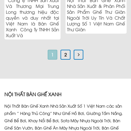
Công Ty TNHH Sản Xuất
Nội Thất Bàn Ghế Xanh
Và Thương Mại Trung
Nhà Sản Xuất & Phân Phối
Long thương hiệu độc
Sản Phẩm Ghế Thư Giãn
quyền và duy nhất tại
Ngoài Trời Uy Tín Và Chất
Việt Nam là Bàn Ghế
Lượng Số 1 Việt Nam Ghế
Xanh Công Ty TNHH Sản
Thư Giãn
Xuất Và
1
2
NỘI THẤT BÀN GHẾ XANH
Nội Thất Bàn Ghế Xanh Nhà Sản Xuất Số 1 Việt Nam các sản
phẩm ” Hàng Thủ Công” Như Ghế Hồ Bơi, Giường Tắm Nắng,
Ghế Bể Bơi, Khay Nổi Bể Bơi, Sofa Mây Nhựa Ngoài Trời, Bàn
Ghế Sân Vườn, Bàn Ghế Ăn Mây Nhựa Ngoài Trời, Bàn Ghế