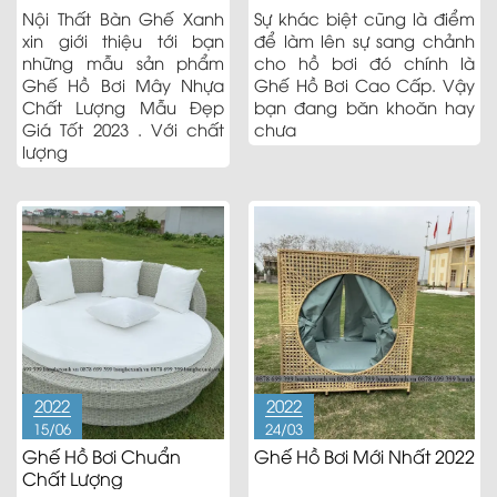
Giá Tốt 2023
Nội Thất Bàn Ghế Xanh
Sự khác biệt cũng là điểm
xin giới thiệu tới bạn
để làm lên sự sang chảnh
những mẫu sản phẩm
cho hồ bơi đó chính là
Ghế Hồ Bơi Mây Nhựa
Ghế Hồ Bơi Cao Cấp. Vậy
Chất Lượng Mẫu Đẹp
bạn đang băn khoăn hay
Giá Tốt 2023 . Với chất
chưa
lượng
2022
2022
15/06
24/03
Ghế Hồ Bơi Chuẩn
Ghế Hồ Bơi Mới Nhất 2022
Chất Lượng