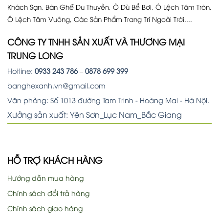
Khách Sạn, Bàn Ghế Du Thuyền, Ô Dù Bể Bơi, Ô Lệch Tâm Tròn,
Ô Lệch Tâm Vuông, Các Sản Phẩm Trang Trí Ngoài Trời....
CÔNG TY TNHH SẢN XUẤT VÀ THƯƠNG MẠI
TRUNG LONG
Hotline:
0933 243 786
–
0878 699 399
banghexanh.vn@gmail.com
Văn phòng: Số 1013 đường Tam Trinh - Hoàng Mai - Hà Nội.
Xưởng sản xuất: Yên Sơn_Lục Nam_Bắc Giang
HỖ TRỢ KHÁCH HÀNG
Hướng dẫn mua hàng
Chính sách đổi trả hàng
Chính sách giao hàng