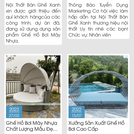
Nội Thất Bàn Ghế Xanh
Thông Báo Tuyển Dụng
xin được giới thiệu đến
Marketing Cơ hội việc làm
quí khách hàngcủa các
hấp dẫn tại Nội Thất Bàn
công trình, dự án đã,
Ghế Xanh thương hiệu nội
đang sử dụng dụng sản
thất Uy tín nhé các bạn!
phẩm Ghế Hồ Bơi Mây
Chức vụ: Nhân viên
Nhựa,
2023
2022
27/03
15/07
Ghế Hồ Bơi Mây Nhựa
Xưởng Sản Xuất Ghế Hồ
Chất Lượng Mẫu Đẹp
Bơi Cao Cấp