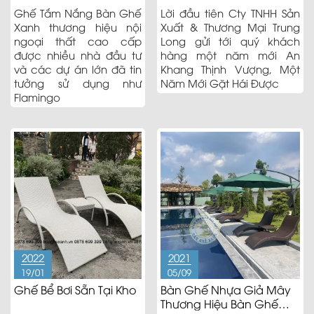
Ghế Tắm Nắng Bàn Ghế
Lời đầu tiên Cty TNHH Sản
Xanh thương hiệu nội
Xuất & Thương Mại Trung
ngoại thất cao cấp
Long gửi tới quý khách
được nhiều nhà đầu tư
hàng một năm mới An
và các dự án lớn đã tin
Khang Thịnh Vượng, Một
tưởng sử dụng như
Năm Mới Gặt Hái Được
Flamingo
2022
2021
19/01
05/09
Ghế Bể Bơi Sẵn Tại Kho
Bàn Ghế Nhựa Giả Mây
Thương Hiệu Bàn Ghế