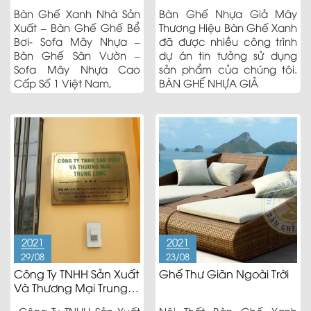
Xanh
Bàn Ghế Xanh Nhà Sản
Bàn Ghế Nhựa Giả Mây
Xuất – Bàn Ghế Ghế Bể
Thương Hiệu Bàn Ghế Xanh
Bơi- Sofa Mây Nhựa –
đã được nhiều công trình
Bàn Ghế Sân Vườn –
dự án tin tưởng sử dụng
Sofa Mây Nhựa Cao
sản phẩm của chúng tôi.
Cấp Số 1 Việt Nam,
BÀN GHẾ NHỰA GIẢ
2021
2021
29/08
23/08
Công Ty TNHH Sản Xuất
Ghế Thư Giãn Ngoài Trời
Và Thương Mại Trung
Long