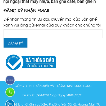
ĐĂNG KÝ NHẬN EMAIL
Để nhận thông tin ưu đãi, khuyến mãi của Bàn ghế
xanh vui lòng gửi email của quý khách cho chúng tôi.
CÔNG TY TNHH SẢN XUẤT VÀ THƯƠNG MẠI TRUNG LONG
ĐKKD: 0109614248 Cấp Ngày 28/04/2021
Lô N15B khu tái định cư X2A, Phường Yên Sở, Q. Hoàng Mai, TP.