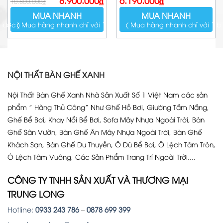
10.800.000
₫
gốc
hiện
là:
tại
MUA NHANH
MUA NHANH
10.800.000₫.
là:
8.900.000₫.
bước )
( Mua hàng nhanh chỉ với 1 bước )
( Mua hàng nhanh chỉ với 1 b
NỘI THẤT BÀN GHẾ XANH
Nội Thất Bàn Ghế Xanh Nhà Sản Xuất Số 1 Việt Nam các sản
phẩm ” Hàng Thủ Công” Như Ghế Hồ Bơi, Giường Tắm Nắng,
Ghế Bể Bơi, Khay Nổi Bể Bơi, Sofa Mây Nhựa Ngoài Trời, Bàn
Ghế Sân Vườn, Bàn Ghế Ăn Mây Nhựa Ngoài Trời, Bàn Ghế
Khách Sạn, Bàn Ghế Du Thuyền, Ô Dù Bể Bơi, Ô Lệch Tâm Tròn,
Ô Lệch Tâm Vuông, Các Sản Phẩm Trang Trí Ngoài Trời....
CÔNG TY TNHH SẢN XUẤT VÀ THƯƠNG MẠI
TRUNG LONG
Hotline:
0933 243 786
–
0878 699 399