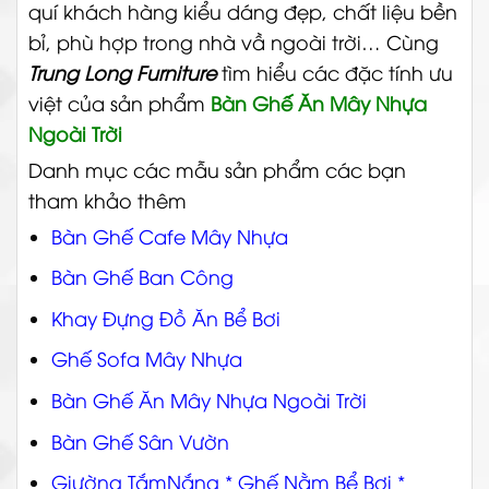
quí khách hàng kiểu dáng đẹp, chất liệu bền
bỉ, phù hợp trong nhà vầ ngoài trời…
Cùng
Trung Long Furniture
tìm hiểu các đặc tính ưu
việt của sản phẩm
Bàn Ghế Ăn Mây Nhựa
Ngoài Trời
Danh mục các mẫu sản phẩm các bạn
tham khảo thêm
Bàn Ghế Cafe Mây Nhựa
Bàn Ghế Ban Công
Khay Đựng Đồ Ăn Bể Bơi
Ghế Sofa Mây Nhựa
Bàn Ghế Ăn Mây Nhựa Ngoài Trời
Bàn Ghế Sân Vườn
Giường TắmNắng * Ghế Nằm Bể Bơi *