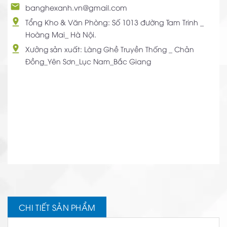
banghexanh.vn@gmail.com
Tổng Kho & Văn Phòng: Số 1013 đường Tam Trinh _
Hoàng Mai_ Hà Nội.
Xưởng sản xuất: Làng Ghề Truyền Thống _ Chản
Đồng_Yên Sơn_Lục Nam_Bắc Giang
CHI TIẾT SẢN PHẨM