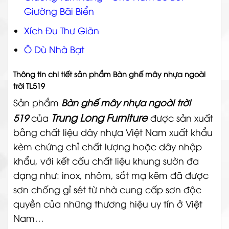
Giường Bãi Biển
Xích Đu Thư Giãn
Ô Dù Nhà Bạt
Thông tin chi tiết sản phẩm Bàn ghế mây nhựa ngoài
trời TL519
Sản phẩm
Bàn ghế mây nhựa ngoài trời
Trung Long Furniture
519
của
được sản xuất
bằng chất liệu dây nhựa Việt Nam xuất khẩu
kèm chứng chỉ chất lượng hoặc dây nhập
khẩu, với kết cấu chất liệu khung sườn đa
dạng như: inox, nhôm, sắt mạ kẽm đã được
sơn chống gỉ sét từ nhà cung cấp sơn độc
quyền của những thương hiệu uy tín ở Việt
Nam…