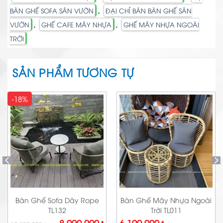
,
BÀN GHẾ SOFA SÂN VƯỜN
ĐẠI CHỈ BÁN BÀN GHẾ SÂN
,
,
VƯỜN
GHẾ CAFE MÂY NHỰA
GHẾ MÂY NHỰA NGOÀI
TRỜI
SẢN PHẨM TƯƠNG TỰ
-18%
Bàn Ghế Sofa Dây Rope
Bàn Ghế Mây Nhựa Ngoài
TL132
Trời TL011
Giá
Giá
8.900.000
₫
6.190.000
₫