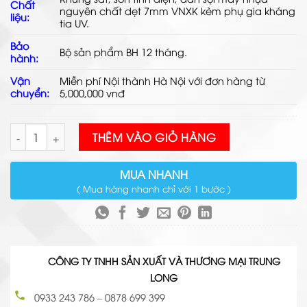
Chất
nguyên chất dẹt 7mm VNXK kèm phụ gia kháng
liệu:
tia UV.
Bảo
Bộ sản phẩm BH 12 tháng.
hành:
Vận
Miễn phí Nội thành Hà Nội với đơn hàng từ
chuyển:
5,000,000 vnđ
Bàn Ghế Mây Nhựa Ngoài Trời TL519 số lượng
THÊM VÀO GIỎ HÀNG
MUA NHANH
( Mua hàng nhanh chỉ với 1 bước )
CÔNG TY TNHH SẢN XUẤT VÀ THƯƠNG MẠI TRUNG
LONG
0933 243 786
–
0878 699 399