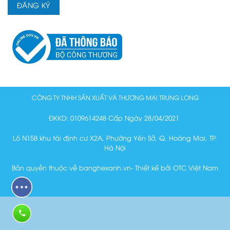
CÔNG TY TNHH SẢN XUẤT VÀ THƯƠNG MẠI TRUNG LONG
ĐKKD: 0109614248 Cấp Ngày 28/04/2021
Lô N15B khu tái định cư X2A, Phường Yên Sở, Q. Hoàng Mai, TP.
Hà Nội
Bản quyền thuộc về banghexanh.vn- Thiết kế bởi OTC Việt Nam