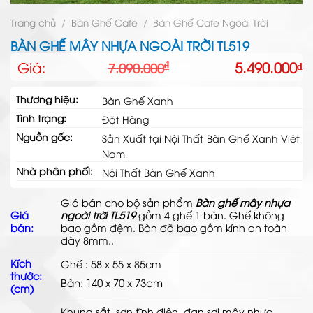
Trang chủ
/
Bàn Ghế Cafe
/
Bàn Ghế Cafe Ngoài Trời
BÀN GHẾ MÂY NHỰA NGOÀI TRỜI TL519
Giá
Giá
Giá:
5.490.000
₫
₫
7.090.000
gốc
hiện
là:
tại
Thương hiệu:
Bàn Ghế Xanh
7.090.000₫.
là:
Tình trạng:
5.490.000₫.
Đặt Hàng
Nguồn gốc:
Sản Xuất tại Nội Thất Bàn Ghế Xanh Việt
Nam
Nhà phân phối:
Nội Thất Bàn Ghế Xanh
Giá bán cho bộ sản phẩm
Bàn ghế mây nhựa
Giá
ngoài trời TL519
gồm 4 ghế 1 bàn. Ghế không
bán:
bao gồm đệm. Bàn đã bao gồm kính an toàn
dày 8mm.
.
Kích
Ghế : 58 x 55 x 85cm
thước:
Bàn: 140 x 70 x 73cm
(cm)
Khung sắt, sơn tĩnh điện, đan
sợi mây nhựa