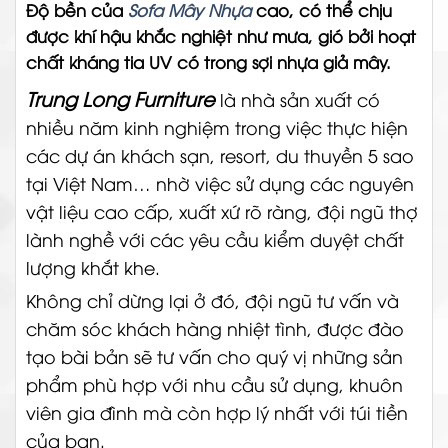
Độ bền của
Sofa Mây Nhựa
cao, có thể chịu
được khí hậu khắc nghiệt như mưa, gió bởi hoạt
chất kháng tia UV có trong sợi nhựa giả mây.
Trung Long Furniture
là nhà sản xuất có
nhiều năm kinh nghiệm trong việc thực hiện
các dự án khách sạn, resort, du thuyền 5 sao
tại Việt Nam… nhờ việc sử dụng các nguyên
vật liệu cao cấp, xuất xứ rõ ràng, đội ngũ thợ
lành nghề với các yêu cầu kiểm duyệt chất
lượng khắt khe.
Không chỉ dừng lại ở đó, đội ngũ tư vấn và
chăm sóc khách hàng nhiệt tình, được đào
tạo bài bản sẽ tư vấn cho quý vị những sản
phẩm phù hợp với nhu cầu sử dụng, khuôn
viên gia đình mà còn hợp lý nhất với túi tiền
của bạn.