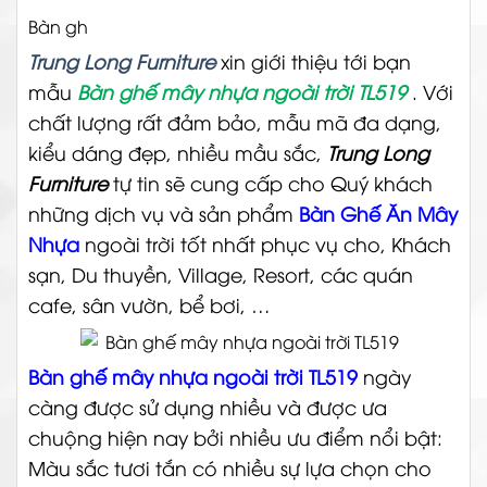
Bàn gh
Trung Long Furniture
xin giới thiệu tới bạn
mẫu
Bàn ghế mây nhựa ngoài trời TL519
. Với
chất lượng rất đảm bảo, mẫu mã đa dạng,
kiểu dáng đẹp, nhiều mầu sắc,
Trung Long
Furniture
tự tin sẽ cung cấp cho Quý khách
những dịch vụ và sản phẩm
Bàn Ghế Ăn Mây
Nhựa
ngoài trời tốt nhất phục vụ cho, Khách
sạn, Du thuyền, Village, Resort, các quán
cafe, sân vườn, bể bơi, …
Bàn ghế mây nhựa ngoài trời TL519
ngày
càng được sử dụng nhiều và được ưa
chuộng hiện nay bởi nhiều ưu điểm nổi bật:
Màu sắc tươi tắn có nhiều sự lựa chọn cho