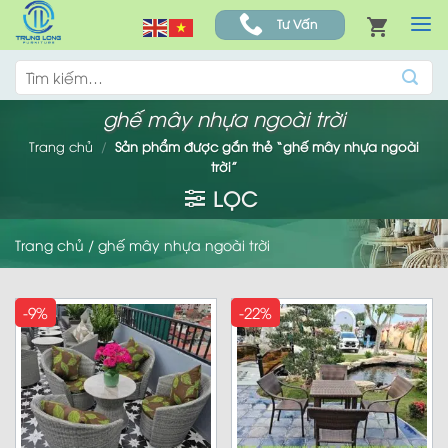
Skip
Tư Vấn
to
content
Tìm
kiếm:
ghế mây nhựa ngoài trời
Trang chủ
/
Sản phẩm được gắn thẻ “ghế mây nhựa ngoài
trời”
LỌC
Trang chủ
/
ghế mây nhựa ngoài trời
-9%
-22%