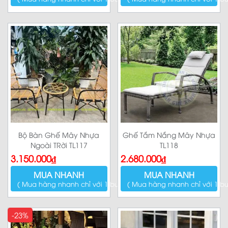
Bộ Bàn Ghế Mây Nhựa
Ghế Tắm Nắng Mây Nhựa
Ngoài TRời TL117
TL118
3.150.000
₫
2.680.000
₫
MUA NHANH
MUA NHANH
( Mua hàng nhanh chỉ với 1 bước )
( Mua hàng nhanh chỉ với 1 bư
-23%