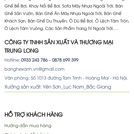
Ghế Bể Bơi, Khay Nổi Bể Bơi, Sofa Mây Nhựa Ngoài Trời, Bàn
Ghế Sân Vườn, Bàn Ghế Ăn Mây Nhựa Ngoài Trời, Bàn Ghế
Khách Sạn, Bàn Ghế Du Thuyền, Ô Dù Bể Bơi, Ô Lệch Tâm Tròn,
Ô Lệch Tâm Vuông, Các Sản Phẩm Trang Trí Ngoài Trời....
CÔNG TY TNHH SẢN XUẤT VÀ THƯƠNG MẠI
TRUNG LONG
Hotline:
0933 243 786
–
0878 699 399
banghexanh.vn@gmail.com
Văn phòng: Số 1013 đường Tam Trinh - Hoàng Mai - Hà Nội.
Xưởng sản xuất: Yên Sơn_Lục Nam_Bắc Giang
HỖ TRỢ KHÁCH HÀNG
Hướng dẫn mua hàng