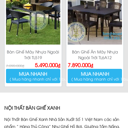
Bàn Ghế Mây Nhựa Ngoài
Bàn Ghế Ăn Mây Nhựa
Trời TL519
Ngoài Trời TL6A12
Giá
Giá
5.490.000
₫
7.890.000
₫
7.090.000
₫
gốc
hiện
là:
tại
MUA NHANH
MUA NHANH
7.090.000₫.
là:
5.490.000₫.
( Mua hàng nhanh chỉ với 1 bước )
( Mua hàng nhanh chỉ với 1 bư
NỘI THẤT BÀN GHẾ XANH
Nội Thất Bàn Ghế Xanh Nhà Sản Xuất Số 1 Việt Nam các sản
phẩm ” Hàng Thủ Công” Như Ghế Hồ Bơi, Giường Tắm Nắng,