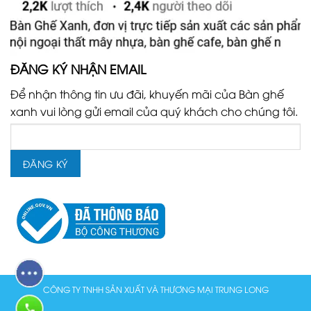
ĐĂNG KÝ NHẬN EMAIL
Để nhận thông tin ưu đãi, khuyến mãi của Bàn ghế
xanh vui lòng gửi email của quý khách cho chúng tôi.
CÔNG TY TNHH SẢN XUẤT VÀ THƯƠNG MẠI TRUNG LONG