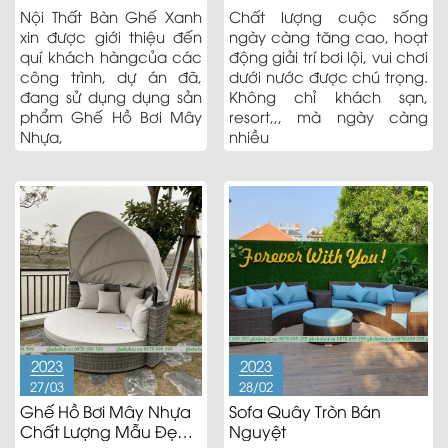
Bơi Ngoài Trời Không?
Nội Thất Bàn Ghế Xanh
Chất lượng cuộc sống
xin được giới thiệu đến
ngày càng tăng cao, hoạt
quí khách hàngcủa các
động giải trí bơi lội, vui chơi
công trình, dự án đã,
dưới nước được chú trọng.
đang sử dụng dụng sản
Không chỉ khách sạn,
phẩm Ghế Hồ Bơi Mây
resort,,, mà ngày càng
Nhựa,
nhiều
2023
2023
27/03
28/02
Ghế Hồ Bơi Mây Nhựa
Sofa Quây Tròn Bán
Chất Lượng Mẫu Đẹp
Nguyệt