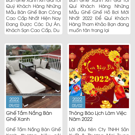
Quý Khách Hàng Những
Quí Khách Hàng Những
Mẫu Bàn Ghế Ban Công
Mẫu Ghế Ghế Hồ Bơi Mới
Cao Cấp Nhất Hiện Nay
Nhất 2022 Để Quí Khách
Đang Được Các Dự Án,
Hàng Tham Khảo Bạn đang
Khách Sạn Cao Cấp, Du
muốn tân trang lại
2022
2022
09/02
05/02
Ghế Tắm Nắng Bàn
Thông Báo Lịch Làm Việc
Ghế Xanh
Năm 2022
Ghế Tắm Nắng Bàn Ghế
Lời đầu tiên Cty TNHH Sản