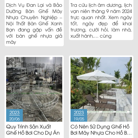
Nhựa
Dịch Vụ Đan Lại và Bảo
Tra cứu lịch âm dương, lịch
Dưỡng Bàn Ghế Mây
vạn niên tháng 9 năm 2024
Nhựa Chuyên Nghiệp –
trực quan nhất. Xem ngày
Nội Thất Bàn Ghế Xanh
tốt, ngày đẹp để khai
Bạn đang gặp vấn đề
trương, cưới hỏi, làm nhà,
với bàn ghế nhựa giả
xuất hành,… cùng
mây
2023
2023
20/06
19/05
Quy Trình Sản Xuất
Có Nên Sử Dụng Ghế Hồ
Ghế Hồ Bơi Cho Dự Án
Bơi Mây Nhựa Cho Hồ Bể