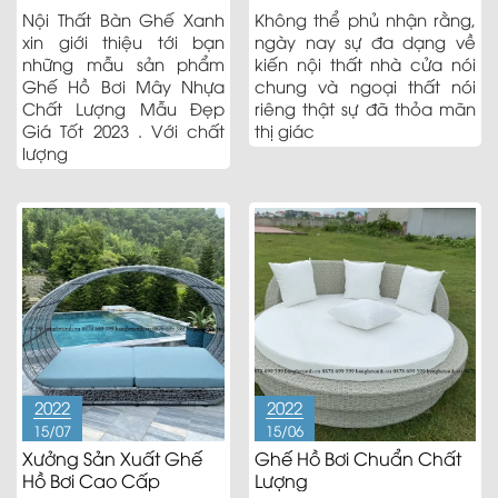
Giá Tốt 2023
Nội Thất Bàn Ghế Xanh
Không thể phủ nhận rằng,
xin giới thiệu tới bạn
ngày nay sự đa dạng về
những mẫu sản phẩm
kiến nội thất nhà cửa nói
Ghế Hồ Bơi Mây Nhựa
chung và ngoại thất nói
Chất Lượng Mẫu Đẹp
riêng thật sự đã thỏa mãn
Giá Tốt 2023 . Với chất
thị giác
lượng
2022
2022
15/07
15/06
Xưởng Sản Xuất Ghế
Ghế Hồ Bơi Chuẩn Chất
Hồ Bơi Cao Cấp
Lượng