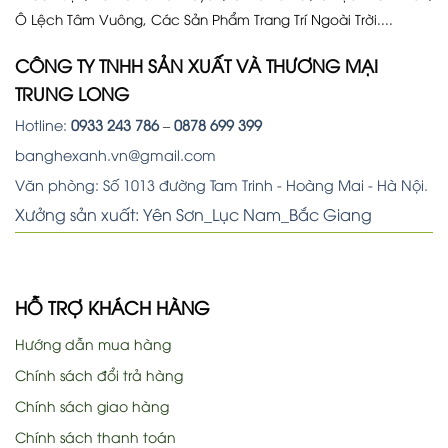
Ô Lệch Tâm Vuông, Các Sản Phẩm Trang Trí Ngoài Trời....
CÔNG TY TNHH SẢN XUẤT VÀ THƯƠNG MẠI
TRUNG LONG
Hotline:
0933 243 786
–
0878 699 399
banghexanh.vn@gmail.com
Văn phòng: Số 1013 đường Tam Trinh - Hoàng Mai - Hà Nội.
Xưởng sản xuất: Yên Sơn_Lục Nam_Bắc Giang
HỖ TRỢ KHÁCH HÀNG
Hướng dẫn mua hàng
Chính sách đổi trả hàng
Chính sách giao hàng
Chính sách thanh toán