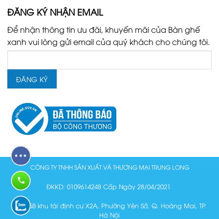
ĐĂNG KÝ NHẬN EMAIL
Để nhận thông tin ưu đãi, khuyến mãi của Bàn ghế
xanh vui lòng gửi email của quý khách cho chúng tôi.
CÔNG TY TNHH SẢN XUẤT VÀ THƯƠNG MẠI TRUNG LONG
ĐKKD: 0109614248 Cấp Ngày 28/04/2021
Lô N15B khu tái định cư X2A, Phường Yên Sở, Q. Hoàng Mai, TP.
Hà Nội