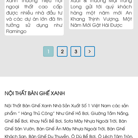
Xanh thương hiệu nội
Xuất & Thương Mại Trung
ngoại thất cao cấp
Long gửi tới quý khách
được nhiều nhà đầu tư
hàng một năm mới An
và các dự án lớn đã tin
Khang Thịnh Vượng, Một
tưởng sử dụng như
Năm Mới Gặt Hái Được
Flamingo
1
2
3
NỘI THẤT BÀN GHẾ XANH
Nội Thất Bàn Ghế Xanh Nhà Sản Xuất Số 1 Việt Nam các sản
phẩm ” Hàng Thủ Công” Như Ghế Hồ Bơi, Giường Tắm Nắng,
Ghế Bể Bơi, Khay Nổi Bể Bơi, Sofa Mây Nhựa Ngoài Trời, Bàn
Ghế Sân Vườn, Bàn Ghế Ăn Mây Nhựa Ngoài Trời, Bàn Ghế
Khách Sạn, Bàn Ghế Du Thuyền, Ô Dù Bể Bơi, Ô Lệch Tâm Tròn,