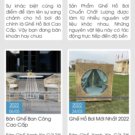
Sự khác biệt cũng là
Sản Phẩm Ghế Hồ Bơi
điểm để làm lên sự sang
Chuẩn Chất Lượng được
chảnh cho hồ bơi đó
làm từ nhiều nguyên vật
chính là Ghế Hồ Bơi Cao
liệu khác nhau. Những
Cấp. Vậy bạn đang băn
nguyên vật liệu này có tác
khoăn hay chưa
động trực tiếp đến độ bền
2022
2022
06/05
24/03
Bàn Ghế Ban Công
Ghế Hồ Bơi Mới Nhất 2022
Cao Cấp
Bàn Ghế Xanh Xin Gửi Tới
Bàn Ghế Xanh Xin Gửi Tới